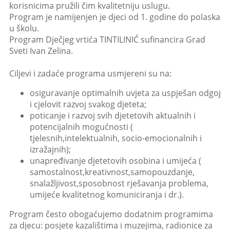
korisnicima pružili čim kvalitetniju uslugu.
Program je namijenjen je djeci od 1. godine do polaska
u školu.
Program Dječjeg vrtića TINTILINIĆ sufinancira Grad
Sveti Ivan Zelina.
Ciljevi i zadaće programa usmjereni su na:
osiguravanje optimalnih uvjeta za uspješan odgoj
i cjelovit razvoj svakog djeteta;
poticanje i razvoj svih djetetovih aktualnih i
potencijalnih mogućnosti (
tjelesnih,intelektualnih, socio-emocionalnih i
izražajnih);
unapređivanje djetetovih osobina i umijeća (
samostalnost,kreativnost,samopouzdanje,
snalažljivost,sposobnost rješavanja problema,
umijeće kvalitetnog komuniciranja i dr.).
Program često obogaćujemo dodatnim programima
za djecu: posjete kazalištima i muzejima, radionice za