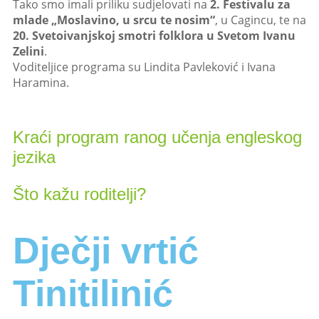
Tako smo imali priliku sudjelovati na
2. Festivalu za
mlade „Moslavino, u srcu te nosim“
, u Cagincu, te na
20. Svetoivanjskoj smotri folklora u Svetom Ivanu
Zelini
.
Voditeljice programa su Lindita Pavleković i Ivana
Haramina.
Kraći program ranog učenja engleskog
jezika
Što kažu roditelji?
Dječji vrtić
Tinitilinić