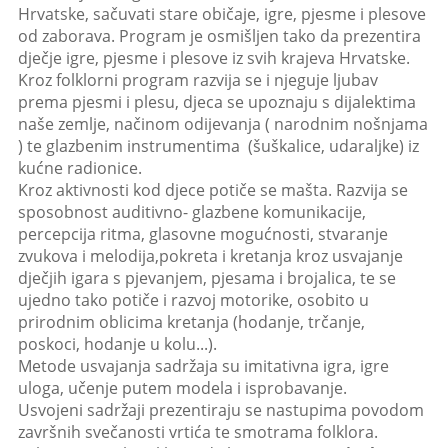
Hrvatske, sačuvati stare običaje, igre, pjesme i plesove
od zaborava. Program je osmišljen tako da prezentira
dječje igre, pjesme i plesove iz svih krajeva Hrvatske.
Kroz folklorni program razvija se i njeguje ljubav
prema pjesmi i plesu, djeca se upoznaju s dijalektima
naše zemlje, načinom odijevanja ( narodnim nošnjama
) te glazbenim instrumentima (šuškalice, udaraljke) iz
kućne radionice.
Kroz aktivnosti kod djece potiče se mašta. Razvija se
sposobnost auditivno- glazbene komunikacije,
percepcija ritma, glasovne mogućnosti, stvaranje
zvukova i melodija,pokreta i kretanja kroz usvajanje
dječjih igara s pjevanjem, pjesama i brojalica, te se
ujedno tako potiče i razvoj motorike, osobito u
prirodnim oblicima kretanja (hodanje, trčanje,
poskoci, hodanje u kolu...).
Metode usvajanja sadržaja su imitativna igra, igre
uloga, učenje putem modela i isprobavanje.
Usvojeni sadržaji prezentiraju se nastupima povodom
završnih svečanosti vrtića te smotrama folklora.