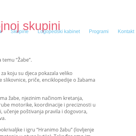
jnoj skupini
a
Skupine
Logopedski kabinet
Programi
Kontakt
a temu “Žabe”.
za koju su djeca pokazala veliko
te slikovnice, priče, enciklopedije o žabama
žjima žabe, njezinim načinom kretanja,
grube motorike, koordinacije i preciznosti u
 učenje poštivanja pravila i dogovora,
va.
okrivaljke i igru “Hranimo žabu” (lovljenje