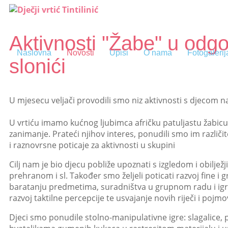
Aktivnosti "Žabe" u odgo
Naslovna
Novosti
Upisi
O nama
Fotogalerij
slonići
U mjesecu veljači provodili smo niz aktivnosti s djecom n
U vrtiću imamo kućnog ljubimca afričku patuljastu žabicu 
zanimanje. Prateći njihov interes, ponudili smo im različi
i raznovrsne poticaje za aktivnosti u skupini
Cilj nam je bio djecu pobliže upoznati s izgledom i obilje
prehranom i sl. Također smo željeli poticati razvoj fine i 
baratanju predmetima, suradništva u grupnom radu i igri,
razvoj taktilne percepcije te usvajanje novih riječi i pojmo
Djeci smo ponudile stolno-manipulativne igre: slagalice, p