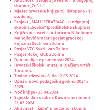
Aktivnost "Štedjeti je važno!" u odgojnoj
skupini „Zečići“
Mjesec hrvatske knjige 15. listopada - 15.
studenog
Projekt „MALI ISTRAŽIVAČI“ u odgojnoj
skupini „Sovice“ (predškolska skupina)
Književni susret s autoricom Nikolinom
Manojlović Vračar i posjet gradskoj
knjižnici Sveti Ivan Zelina
Posjet VZG Sveti Ivan Zelina
Posjet Hokej klubu Zelina
Dan medijske pismenosti 2024.
Hrvatski školski muzej u Dječjem vrtiću
Tintilinić
Tjedan zdravlja - 8. do 12.05.2024.
Upisi u novu pedagošku godinu 2024./
2025.
Noć knjige - 23.04.2024.
Svjetski dan osoba s Down sindromom
21.03.2024.
Aktivnosti "Žabe" u odgojnoj skupini