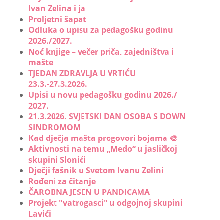
Ivan Zelina i ja
Proljetni šapat
Odluka o upisu za pedagošku godinu
2026./2027.
Noć knjige – večer priča, zajedništva i
mašte
TJEDAN ZDRAVLJA U VRTIĆU
23.3.-27.3.2026.
Upisi u novu pedagošku godinu 2026./
2027.
21.3.2026. SVJETSKI DAN OSOBA S DOWN
SINDROMOM
Kad dječja mašta progovori bojama 🎨
Aktivnosti na temu „Medo“ u jasličkoj
skupini Slonići
Dječji fašnik u Svetom Ivanu Zelini
Rođeni za čitanje
ČAROBNA JESEN U PANDICAMA
Projekt "vatrogasci" u odgojnoj skupini
Lavići