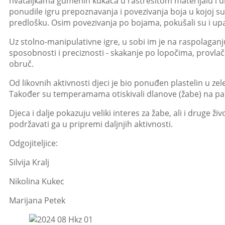
hvataljkama gumenih kukaca u rastresitom materijalu i u
ponudile igru prepoznavanja i povezivanja boja u kojoj su
predlošku. Osim povezivanja po bojama, pokušali su i up
Uz stolno-manipulativne igre, u sobi im je na raspolaganju
sposobnosti i preciznosti - skakanje po lopočima, provlač
obruč.
Od likovnih aktivnosti djeci je bio ponuđen plastelin u zel
Također su temperamama otiskivali dlanove (žabe) na pa
Djeca i dalje pokazuju veliki interes za žabe, ali i druge živ
podržavati ga u pripremi daljnjih aktivnosti.
Odgojiteljice:
Silvija Kralj
Nikolina Kukec
Marijana Petek