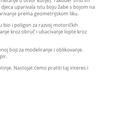
metanje u otvor kutije). Također smo im
 djeca uparivala istu boju žabe s bojom na
arivanje prema geometrijskom liku.
 bio i poligon za razvoj motoričkih
anje kroz obruč i ubacivanje lopte kroz
enoj boji za modeliranje i oblikovanje.
pir.
otinje. Nastojat ćemo pratiti taj interes i