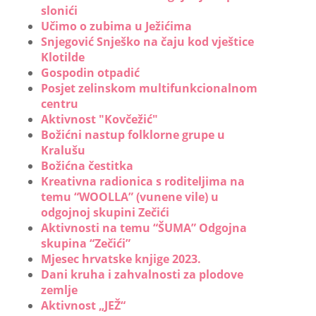
slonići
Učimo o zubima u Ježićima
Snjegović Snješko na čaju kod vještice
Klotilde
Gospodin otpadić
Posjet zelinskom multifunkcionalnom
centru
Aktivnost "Kovčežić"
Božićni nastup folklorne grupe u
Kralušu
Božićna čestitka
Kreativna radionica s roditeljima na
temu “WOOLLA” (vunene vile) u
odgojnoj skupini Zečići
Aktivnosti na temu “ŠUMA” Odgojna
skupina “Zečići”
Mjesec hrvatske knjige 2023.
Dani kruha i zahvalnosti za plodove
zemlje
Aktivnost „JEŽ“