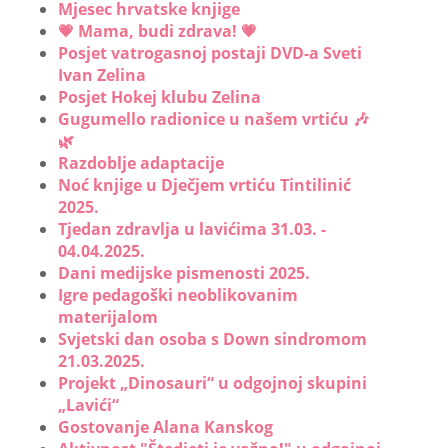
Mjesec hrvatske knjige
💗 Mama, budi zdrava! 💗
Posjet vatrogasnoj postaji DVD-a Sveti
Ivan Zelina
Posjet Hokej klubu Zelina
Gugumello radionice u našem vrtiću 🎶
🌿
Razdoblje adaptacije
Noć knjige u Dječjem vrtiću Tintilinić
2025.
Tjedan zdravlja u lavićima 31.03. -
04.04.2025.
Dani medijske pismenosti 2025.
Igre pedagoški neoblikovanim
materijalom
Svjetski dan osoba s Down sindromom
21.03.2025.
Projekt „Dinosauri“ u odgojnoj skupini
„Lavići“
Gostovanje Alana Kanskog