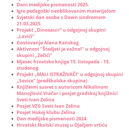
Dani medijske pismenosti 2025.
Igre pedagoški neoblikovanim materijalom
Svjetski dan osoba s Down sindromom
21.03.2025.
Projekt „Dinosauri“ u odgojnoj skupini
„Lavići“
Gostovanje Alana Kanskog
Aktivnost "Štedjeti je važno!" u odgojnoj
skupini „Zečići“
Mjesec hrvatske knjige 15. listopada - 15.
studenog
Projekt „MALI ISTRAŽIVAČI“ u odgojnoj skupini
„Sovice“ (predškolska skupina)
Književni susret s autoricom Nikolinom
Manojlović Vračar i posjet gradskoj knjižnici
Sveti Ivan Zelina
Posjet VZG Sveti Ivan Zelina
Posjet Hokej klubu Zelina
Dan medijske pismenosti 2024.
Hrvatski školski muzej u Dječjem vrtiću