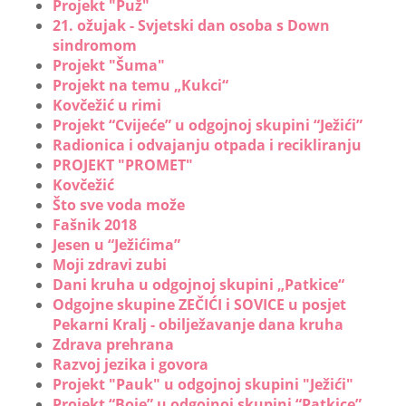
Projekt "Puž"
21. ožujak - Svjetski dan osoba s Down
sindromom
Projekt "Šuma"
Projekt na temu „Kukci“
Kovčežić u rimi
Projekt “Cvijeće” u odgojnoj skupini “Ježići”
Radionica i odvajanju otpada i recikliranju
PROJEKT "PROMET"
Kovčežić
Što sve voda može
Fašnik 2018
Jesen u “Ježićima”
Moji zdravi zubi
Dani kruha u odgojnoj skupini „Patkice“
Odgojne skupine ZEČIĆI i SOVICE u posjet
Pekarni Kralj - obilježavanje dana kruha
Zdrava prehrana
Razvoj jezika i govora
Projekt "Pauk" u odgojnoj skupini "Ježići"
Projekt “Boje” u odgojnoj skupini “Patkice”