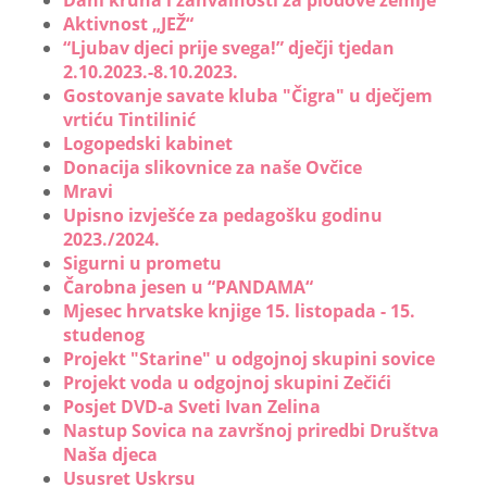
Dani kruha i zahvalnosti za plodove zemlje
Aktivnost „JEŽ“
“Ljubav djeci prije svega!” dječji tjedan
2.10.2023.-8.10.2023.
Gostovanje savate kluba "Čigra" u dječjem
vrtiću Tintilinić
Logopedski kabinet
Donacija slikovnice za naše Ovčice
Mravi
Upisno izvješće za pedagošku godinu
2023./2024.
Sigurni u prometu
Čarobna jesen u “PANDAMA“
Mjesec hrvatske knjige 15. listopada - 15.
studenog
Projekt "Starine" u odgojnoj skupini sovice
Projekt voda u odgojnoj skupini Zečići
Posjet DVD-a Sveti Ivan Zelina
Nastup Sovica na završnoj priredbi Društva
Naša djeca
Ususret Uskrsu