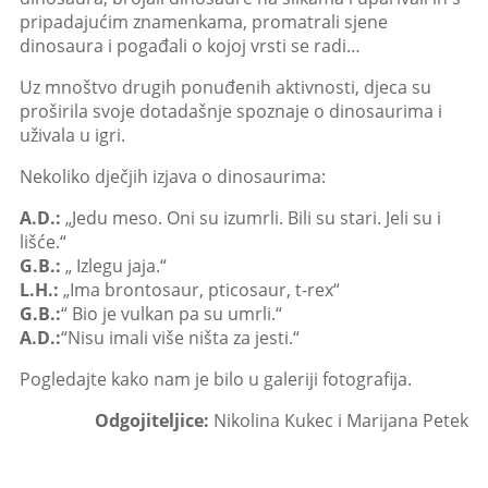
pripadajućim znamenkama, promatrali sjene
dinosaura i pogađali o kojoj vrsti se radi…
Uz mnoštvo drugih ponuđenih aktivnosti, djeca su
proširila svoje dotadašnje spoznaje o dinosaurima i
uživala u igri.
Nekoliko dječjih izjava o dinosaurima:
A.D.:
„Jedu meso. Oni su izumrli. Bili su stari. Jeli su i
lišće.“
G.B.:
„ Izlegu jaja.“
L.H.:
„Ima brontosaur, pticosaur, t-rex“
G.B.:
“ Bio je vulkan pa su umrli.“
A.D.:
“Nisu imali više ništa za jesti.“
Pogledajte kako nam je bilo u galeriji fotografija.
Odgojiteljice:
Nikolina Kukec i Marijana Petek