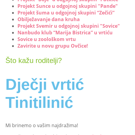
Projekt Sunce u odgojnoj skupini "Pande"
Projekt šuma u odgojnoj skupini “Zečići”
Obilježavanje dana kruha
Projekt Svemir u odgojnoj skupini "Sovice"
Nanbudo klub “Marija Bistrica” u vrtiću
Sovice u zoološkom vrtu
Zavirite u novu grupu Ovčice!
Što kažu roditelji?
Dječji vrtić
Tinitilinić
Mi brinemo o vašim najdražima!