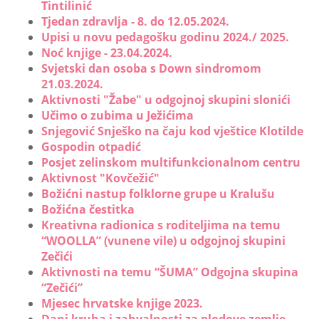
Tintilinić
Tjedan zdravlja - 8. do 12.05.2024.
Upisi u novu pedagošku godinu 2024./ 2025.
Noć knjige - 23.04.2024.
Svjetski dan osoba s Down sindromom
21.03.2024.
Aktivnosti "Žabe" u odgojnoj skupini slonići
Učimo o zubima u Ježićima
Snjegović Snješko na čaju kod vještice Klotilde
Gospodin otpadić
Posjet zelinskom multifunkcionalnom centru
Aktivnost "Kovčežić"
Božićni nastup folklorne grupe u Kralušu
Božićna čestitka
Kreativna radionica s roditeljima na temu
“WOOLLA” (vunene vile) u odgojnoj skupini
Zečići
Aktivnosti na temu “ŠUMA” Odgojna skupina
“Zečići”
Mjesec hrvatske knjige 2023.