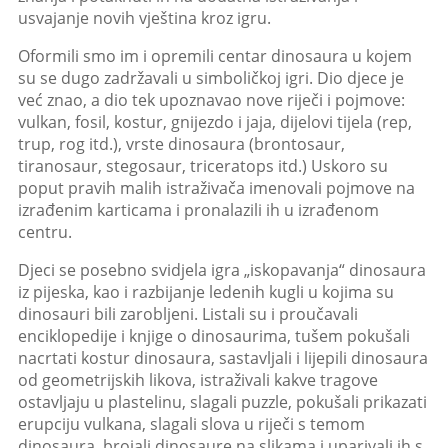
usvajanje novih vještina kroz igru.
Oformili smo im i opremili centar dinosaura u kojem
su se dugo zadržavali u simboličkoj igri. Dio djece je
već znao, a dio tek upoznavao nove riječi i pojmove:
vulkan, fosil, kostur, gnijezdo i jaja, dijelovi tijela (rep,
trup, rog itd.), vrste dinosaura (brontosaur,
tiranosaur, stegosaur, triceratops itd.) Uskoro su
poput pravih malih istraživača imenovali pojmove na
izrađenim karticama i pronalazili ih u izrađenom
centru.
Djeci se posebno svidjela igra „iskopavanja“ dinosaura
iz pijeska, kao i razbijanje ledenih kugli u kojima su
dinosauri bili zarobljeni. Listali su i proučavali
enciklopedije i knjige o dinosaurima, tušem pokušali
nacrtati kostur dinosaura, sastavljali i lijepili dinosaura
od geometrijskih likova, istraživali kakve tragove
ostavljaju u plastelinu, slagali puzzle, pokušali prikazati
erupciju vulkana, slagali slova u riječi s temom
dinosaura, brojali dinosaure na slikama i uparivali ih s