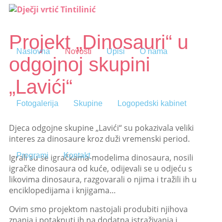
Projekt „Dinosauri“ u
Naslovna
Novosti
Upisi
O nama
odgojnoj skupini
„Lavići“
Fotogalerija
Skupine
Logopedski kabinet
Djeca odgojne skupine „Lavići“ su pokazivala veliki
interes za dinosaure kroz duži vremenski period.
Programi
Kontakt
Igrali su se igračkama-modelima dinosaura, nosili
igračke dinosaura od kuće, odijevali se u odjeću s
likovima dinosaura, razgovarali o njima i tražili ih u
enciklopedijama i knjigama…
Ovim smo projektom nastojali produbiti njihova
znanja i potaknuti ih na dodatna istraživanja i