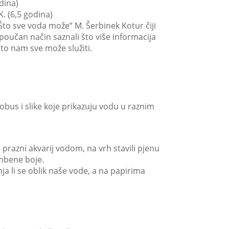
odina)
K. (6,5 godina)
„Što sve voda može“ M. Šerbinek Kotur čiji
 poučan način saznali što više informacija
što nam sve može služiti.
obus i slike koje prikazuju vodu u raznim
 prazni akvarij vodom, na vrh stavili pjenu
ambene boje.
ja li se oblik naše vode, a na papirima