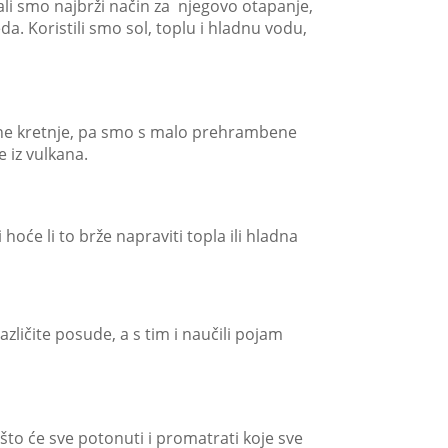
ali smo najbrži način za njegovo otapanje,
eda. Koristili smo sol, toplu i hladnu vodu,
čne kretnje, pa smo s malo prehrambene
e iz vulkana.
 hoće li to brže napraviti topla ili hladna
azličite posude, a s tim i naučili pojam
a što će sve potonuti i promatrati koje sve