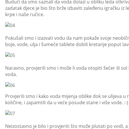
Budući da smo saznali da voda dolazi u obliku leda otkriv
zadatak djece je bio što brže izbaviti zaleđenu igračku iz l
krpe i naše ručice.
Pokušali smo i izazvati vodu da nam pokaže svoje neobi
boje, vode, ulja i šumeće tablete dobili kretanje poput lav
Naravno, provjerili smo i može li voda otopiti šećer ili sol i
voda.
Provjerili smo i kako voda mijenja oblike dok se ulijeva u r
količine, i zapamtili da u veće posude stane i više vode. :-)
Neizostavno je bilo i provjeriti što može plutati po vodi, 