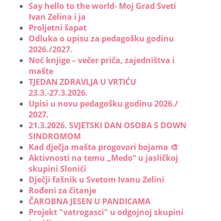
Say hello to the world- Moj Grad Sveti
Ivan Zelina i ja
Proljetni šapat
Odluka o upisu za pedagošku godinu
2026./2027.
Noć knjige – večer priča, zajedništva i
mašte
TJEDAN ZDRAVLJA U VRTIĆU
23.3.-27.3.2026.
Upisi u novu pedagošku godinu 2026./
2027.
21.3.2026. SVJETSKI DAN OSOBA S DOWN
SINDROMOM
Kad dječja mašta progovori bojama 🎨
Aktivnosti na temu „Medo“ u jasličkoj
skupini Slonići
Dječji fašnik u Svetom Ivanu Zelini
Rođeni za čitanje
ČAROBNA JESEN U PANDICAMA
Projekt "vatrogasci" u odgojnoj skupini