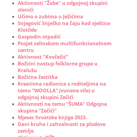
Aktivnosti "Žabe" u odgojnoj skupini
slonići
Učimo o zubima u Ježićima
Snjegović Snješko na čaju kod vještice
Klotilde
Gospodin otpadić
Posjet zelinskom multifunkcionalnom
centru
Aktivnost "Kovčežić"
Božićni nastup folklorne grupe u
Kralušu
Božićna čestitka
Kreativna radionica s roditeljima na
temu “WOOLLA” (vunene vile) u
odgojnoj skupini Zečići
Aktivnosti na temu “ŠUMA” Odgojna
skupina “Zečići”
Mjesec hrvatske knjige 2023.
Dani kruha i zahvalnosti za plodove
zemlje