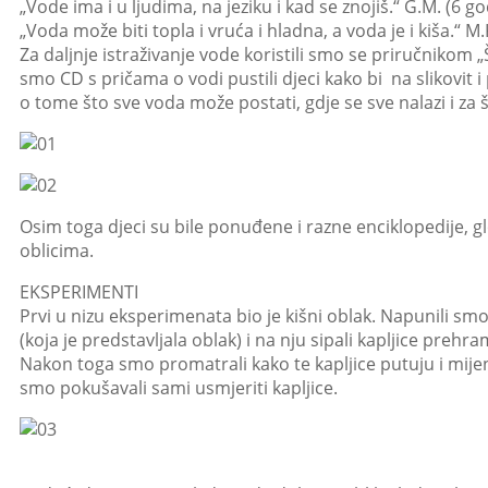
„Vode ima i u ljudima, na jeziku i kad se znojiš.“ G.M. (6 g
„Voda može biti topla i vruća i hladna, a voda je i kiša.“ M.
Za daljnje istraživanje vode koristili smo se priručnikom 
smo CD s pričama o vodi pustili djeci kako bi na slikovit i
o tome što sve voda može postati, gdje se sve nalazi i za 
Osim toga djeci su bile ponuđene i razne enciklopedije, gl
oblicima.
EKSPERIMENTI
Prvi u nizu eksperimenata bio je kišni oblak. Napunili smo
(koja je predstavljala oblak) i na nju sipali kapljice prehr
Nakon toga smo promatrali kako te kapljice putuju i mijen
smo pokušavali sami usmjeriti kapljice.