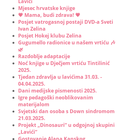
Lavići
Mjesec hrvatske knjige
💗 Mama, budi zdrava! 💗
Posjet vatrogasnoj postaji DVD-a Sveti
Ivan Zelina
Posjet Hokej klubu Zelina
Gugumello radionice u našem vrtiću 🎶
🌿
Razdoblje adaptacije
Noć knjige u Dječjem vrtiću Tintilinić
2025.
Tjedan zdravlja u lavićima 31.03. -
04.04.2025.
Dani medijske pismenosti 2025.
Igre pedagoški neoblikovanim
materijalom
Svjetski dan osoba s Down sindromom
21.03.2025.
Projekt „Dinosauri“ u odgojnoj skupini
„Lavići“
Gostovanje Alana Kanskog