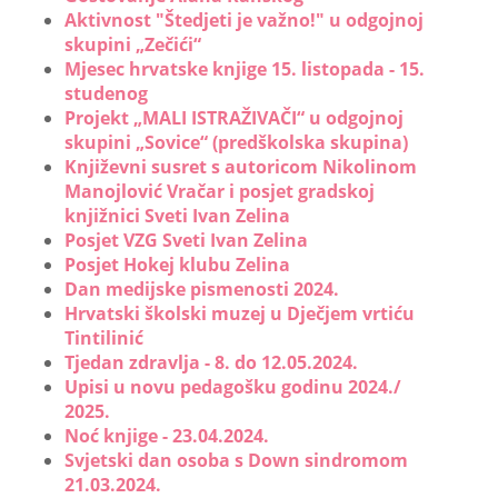
Aktivnost "Štedjeti je važno!" u odgojnoj
skupini „Zečići“
Mjesec hrvatske knjige 15. listopada - 15.
studenog
Projekt „MALI ISTRAŽIVAČI“ u odgojnoj
skupini „Sovice“ (predškolska skupina)
Književni susret s autoricom Nikolinom
Manojlović Vračar i posjet gradskoj
knjižnici Sveti Ivan Zelina
Posjet VZG Sveti Ivan Zelina
Posjet Hokej klubu Zelina
Dan medijske pismenosti 2024.
Hrvatski školski muzej u Dječjem vrtiću
Tintilinić
Tjedan zdravlja - 8. do 12.05.2024.
Upisi u novu pedagošku godinu 2024./
2025.
Noć knjige - 23.04.2024.
Svjetski dan osoba s Down sindromom
21.03.2024.