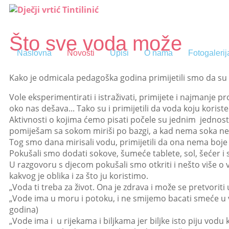
Što sve voda može
Naslovna
Novosti
Upisi
O nama
Fotogalerij
Kako je odmicala pedagoška godina primijetili smo da s
Vole eksperimentirati i istraživati, primijete i najmanje pr
oko nas dešava... Tako su i primijetili da voda koju koriste
Aktivnosti o kojima ćemo pisati počele su jednim jednos
pomiješam sa sokom miriši po bazgi, a kad nema soka ne 
Tog smo dana mirisali vodu, primijetili da ona nema boje i
Pokušali smo dodati sokove, šumeće tablete, sol, šećer i s
U razgovoru s djecom pokušali smo otkriti i nešto više o v
kakvog je oblika i za što ju koristimo.
„Voda ti treba za život. Ona je zdrava i može se pretvoriti u
„Vode ima u moru i potoku, i ne smijemo bacati smeće u vo
godina)
„Vode ima i u rijekama i biljkama jer biljke isto piju vodu 