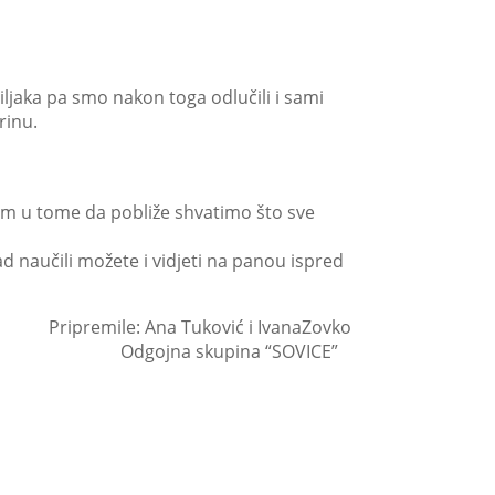
biljaka pa smo nakon toga odlučili i sami
rinu.
nam u tome da pobliže shvatimo što sve
ad naučili možete i vidjeti na panou ispred
Pripremile: Ana Tuković i IvanaZovko
Odgojna skupina “SOVICE”