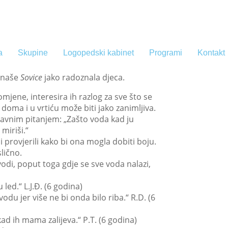
a
Skupine
Logopedski kabinet
Programi
Kontakt
u naše
Sovice
jako radoznala djeca.
omjene, interesira ih razlog za sve što se
 doma i u vrtiću može biti jako zanimljiva.
tavnim pitanjem: „Zašto voda kad ju
miriši.“
 provjerili kako bi ona mogla dobiti boju.
lično.
odi, poput toga gdje se sve voda nalazi,
 led.“ L.J.Đ. (6 godina)
du jer više ne bi onda bilo riba.“ R.D. (6
kad ih mama zalijeva.“ P.T. (6 godina)