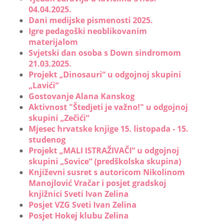
04.04.2025.
Dani medijske pismenosti 2025.
Igre pedagoški neoblikovanim
materijalom
Svjetski dan osoba s Down sindromom
21.03.2025.
Projekt „Dinosauri“ u odgojnoj skupini
„Lavići“
Gostovanje Alana Kanskog
Aktivnost "Štedjeti je važno!" u odgojnoj
skupini „Zečići“
Mjesec hrvatske knjige 15. listopada - 15.
studenog
Projekt „MALI ISTRAŽIVAČI“ u odgojnoj
skupini „Sovice“ (predškolska skupina)
Književni susret s autoricom Nikolinom
Manojlović Vračar i posjet gradskoj
knjižnici Sveti Ivan Zelina
Posjet VZG Sveti Ivan Zelina
Posjet Hokej klubu Zelina