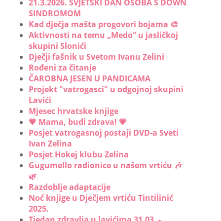
21.3.2026. SVJETSKI DAN OSOBA S DOWN
SINDROMOM
Kad dječja mašta progovori bojama 🎨
Aktivnosti na temu „Medo“ u jasličkoj
skupini Slonići
Dječji fašnik u Svetom Ivanu Zelini
Rođeni za čitanje
ČAROBNA JESEN U PANDICAMA
Projekt "vatrogasci" u odgojnoj skupini
Lavići
Mjesec hrvatske knjige
💗 Mama, budi zdrava! 💗
Posjet vatrogasnoj postaji DVD-a Sveti
Ivan Zelina
Posjet Hokej klubu Zelina
Gugumello radionice u našem vrtiću 🎶
🌿
Razdoblje adaptacije
Noć knjige u Dječjem vrtiću Tintilinić
2025.
Tjedan zdravlja u lavićima 31.03. -