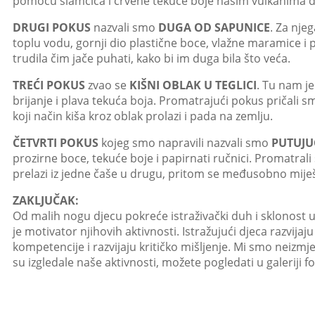
pomoću slamčica i crvene tekuće boje našim vulkanima do
DRUGI POKUS
nazvali smo
DUGA OD SAPUNICE
. Za nje
toplu vodu, gornji dio plastične boce, vlažne maramice i
trudila čim jače puhati, kako bi im duga bila što veća.
TREĆI POKUS
zvao se
KIŠNI OBLAK U TEGLICI
. Tu nam je
brijanje i plava tekuća boja. Promatrajući pokus pričali s
koji način kiša kroz oblak prolazi i pada na zemlju.
ČETVRTI POKUS
kojeg smo napravili nazvali smo
PUTUJU
prozirne boce, tekuće boje i papirnati ručnici. Promatra
prelazi iz jedne čaše u drugu, pritom se međusobno miješ
ZAKLJUČAK:
Od malih nogu djecu pokreće istraživački duh i sklonost u
je motivator njihovih aktivnosti. Istražujući djeca razvijaj
kompetencije i razvijaju kritičko mišljenje. Mi smo neizm
su izgledale naše aktivnosti, možete pogledati u galeriji fo