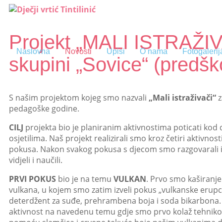
Projekt „MALI ISTRAŽIV
Naslovna
Novosti
Upisi
O nama
Fotogalerij
skupini „Sovice“ (predšk
S našim projektom kojeg smo nazvali
„Mali istraživači“
z
pedagoške godine.
CILJ
projekta bio je planiranim aktivnostima poticati kod 
osjetilima. Naš projekt realizirali smo kroz četiri aktivnos
pokusa. Nakon svakog pokusa s djecom smo razgovarali i z
vidjeli i naučili.
PRVI POKUS
bio je na temu
VULKAN
. Prvo smo kaširanje
vulkana, u kojem smo zatim izveli pokus „vulkanske erupc
deterdžent za suđe, prehrambena boja i soda bikarbona.
aktivnost na navedenu temu gdje smo prvo kolaž tehnikom