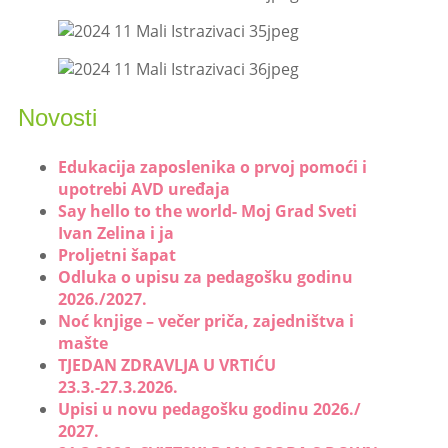
Novosti
Edukacija zaposlenika o prvoj pomoći i
upotrebi AVD uređaja
Say hello to the world- Moj Grad Sveti
Ivan Zelina i ja
Proljetni šapat
Odluka o upisu za pedagošku godinu
2026./2027.
Noć knjige – večer priča, zajedništva i
mašte
TJEDAN ZDRAVLJA U VRTIĆU
23.3.-27.3.2026.
Upisi u novu pedagošku godinu 2026./
2027.