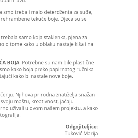
dali i lavu.
ga smo trebali malo deterdženta za suđe,
 prehrambene tekuće boje. Djeca su se
 trebala samo koja staklenka, pjena za
mo o tome kako u oblaku nastaje kiša i na
ĆA BOJA
. Potrebne su nam bile plastične
li smo kako boja preko papirnatog ručnika
ajući kako bi nastale nove boje.
čenju. Njihova prirodna znatiželja snažan
u svoju maštu, kreativnost, jačaju
jerno uživali u ovom našem projektu, a kako
tografija.
Odgojiteljice:
Tuković Marija