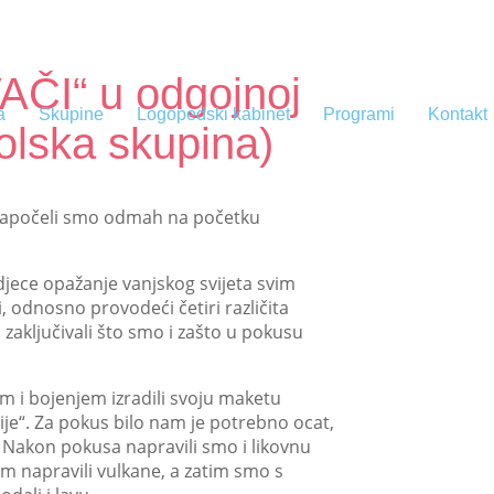
AČI“ u odgojnoj
a
Skupine
Logopedski kabinet
Programi
Kontakt
olska skupina)
apočeli smo odmah na početku
djece opažanje vanjskog svijeta svim
ti, odnosno provodeći četiri različita
aključivali što smo i zašto u pokusu
m i bojenjem izradili svoju maketu
ije“. Za pokus bilo nam je potrebno ocat,
 Nakon pokusa napravili smo i likovnu
 napravili vulkane, a zatim smo s