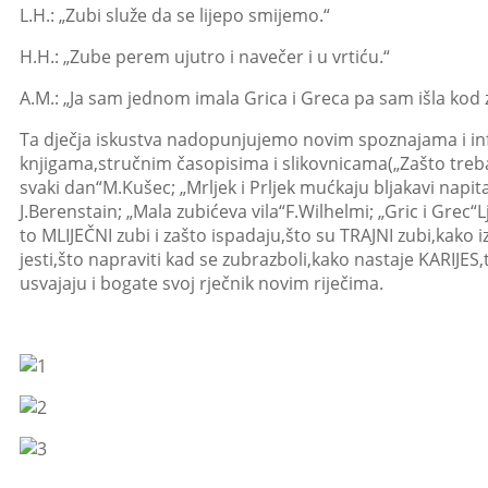
L.H.: „Zubi služe da se lijepo smijemo.“
H.H.: „Zube perem ujutro i navečer i u vrtiću.“
A.M.: „Ja sam jednom imala Grica i Greca pa sam išla kod 
Ta dječja iskustva nadopunjujemo novim spoznajama i i
knjigama,stručnim časopisima i slikovnicama(„Zašto tre
svaki dan“M.Kušec; „Mrljek i Prljek mućkaju bljakavi napita
J.Berenstain; „Mala zubićeva vila“F.Wilhelmi; „Gric i Grec
to MLIJEČNI zubi i zašto ispadaju,što su TRAJNI zubi,kako i
jesti,što napraviti kad se zubrazboli,kako nastaje KARIJES
usvajaju i bogate svoj rječnik novim riječima.