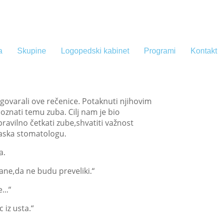
a
Skupine
Logopedski kabinet
Programi
Kontakt
zgovarali ove rečenice. Potaknuti njihovim
poznati temu zuba. Cilj nam je bio
ravilno četkati zube,shvatiti važnost
laska stomatologu.
a.
ane,da ne budu preveliki.“
...“
 iz usta.“