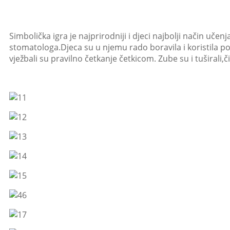
Simbolička igra je najprirodniji i djeci najbolji način učen
stomatologa.Djeca su u njemu rado boravila i koristila p
vježbali su pravilno četkanje četkicom. Zube su i tuširali,č