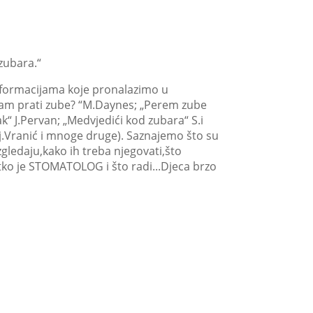
zubara.“
nformacijama koje pronalazimo u
bam prati zube? “M.Daynes; „Perem zube
k“ J.Pervan; „Medvjedići kod zubara“ S.i
“Lj.Vranić i mnoge druge). Saznajemo što su
zgledaju,kako ih treba njegovati,što
,tko je STOMATOLOG i što radi...Djeca brzo