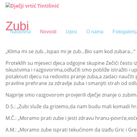
Zubi
Naslovna
Novosti
Upisi
O nama
Fotogalerij
„Klima mi se zub...Ispao mi je zub...Bio sam kod zubara...“
Proteklih su mjeseci djeca odgojne skupine Zečići često i
iskustvima i razgovorima,odlučili smo pobliže istražiti i u
potaknuti djecu na redovito pranje zuba,a zadaci naučiti p
pravilne prehrane za zdravlje zuba i smanjiti strah od od
Najprije smo razgovorom provjerili dječje znanje o zubim
D.S.: „Zubi služe da grizemo,da nam budu mali komadi hr
M.Č.: „Moramo prati zube i jesti zdravu hranu-povrće,voće
A.M.: „Moramo zube isprati tekućinom da izađu Gric i Grec