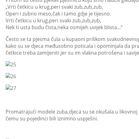
Pritom su često pjevali pjesmicu koju smo naučili gledaju
„Vrti četkicu u krug,peri svaki zub,zub,zub,
Operi i zubno meso,čak i tamo gdje je tijesno.
Vrti četkicu u krug,peri svaki zub,zub,zub,
Nek ti usta budu čista,neka osmijeh uvijek blista...“
Često se ta pjesma čula u kupaoni prilikom svakodnevnog
kako su se djeca međusobno poticala i opominjala da prav
četkice treba zamijeniti jer su im vlakna potrošena i savije
Promatrajući modele zuba,djeca su se okušala u likovnoj 
čemu su pojedinci bili iznimno uspješni.