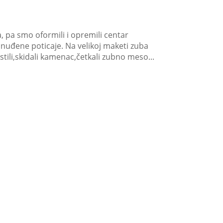
ja, pa smo oformili i opremili centar
onuđene poticaje. Na velikoj maketi zuba
istili,skidali kamenac,četkali zubno meso...