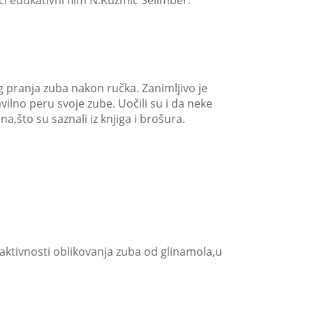
ći edukativni film N.Kuzmić Šelimber:
 pranja zuba nakon ručka. Zanimljivo je
ilno peru svoje zube. Uočili su i da neke
na,što su saznali iz knjiga i brošura.
aktivnosti oblikovanja zuba od glinamola,u