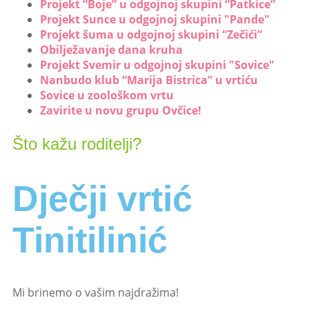
Projekt “Boje” u odgojnoj skupini “Patkice”
Projekt Sunce u odgojnoj skupini "Pande"
Projekt šuma u odgojnoj skupini “Zečići”
Obilježavanje dana kruha
Projekt Svemir u odgojnoj skupini "Sovice"
Nanbudo klub “Marija Bistrica” u vrtiću
Sovice u zoološkom vrtu
Zavirite u novu grupu Ovčice!
Što kažu roditelji?
Dječji vrtić
Tinitilinić
Mi brinemo o vašim najdražima!