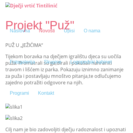
Projekt "Puž"
Naslovna
Novosti
Upisi
O nama
PUŽ U „JEŽIĆIMA“
Tijekom boravka na dječjem igralištu djeca su uočila
Fotogalerija
Skupine
Logopedski kabinet
puža. Promatrali su ga,dirali i pokušali nahraniti
travom i lišćem iz parka. Pokazuju iznimno zanimanje
za puža i postavljaju mnoštvo pitanja,te odlučujemo
zajedno potražiti odgovore na njih.
Programi
Kontakt
Cilj nam je bio zadovoljiti dječju radoznalost i upoznati