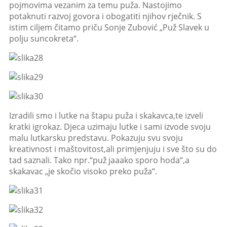
pojmovima vezanim za temu puža. Nastojimo
potaknuti razvoj govora i obogatiti njihov rječnik. S
istim ciljem čitamo priču Sonje Zubović „Puž Slavek u
polju suncokreta“.
Izradili smo i lutke na štapu puža i skakavca,te izveli
kratki igrokaz. Djeca uzimaju lutke i sami izvode svoju
malu lutkarsku predstavu. Pokazuju svu svoju
kreativnost i maštovitost,ali primjenjuju i sve što su do
tad saznali. Tako npr.“puž jaaako sporo hoda“,a
skakavac „je skočio visoko preko puža“.