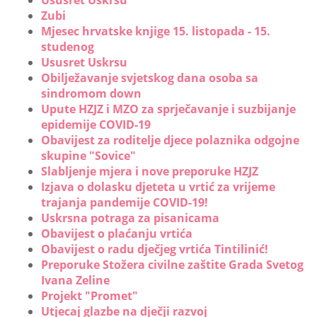
Ususret Uskrsu
Zubi
Mjesec hrvatske knjige 15. listopada - 15.
studenog
Ususret Uskrsu
Obilježavanje svjetskog dana osoba sa
sindromom down
Upute HZJZ i MZO za sprječavanje i suzbijanje
epidemije COVID-19
Obavijest za roditelje djece polaznika odgojne
skupine "Sovice"
Slabljenje mjera i nove preporuke HZJZ
Izjava o dolasku djeteta u vrtić za vrijeme
trajanja pandemije COVID-19!
Uskrsna potraga za pisanicama
Obavijest o plaćanju vrtića
Obavijest o radu dječjeg vrtića Tintilinić!
Preporuke Stožera civilne zaštite Grada Svetog
Ivana Zeline
Projekt "Promet"
Utjecaj glazbe na dječji razvoj