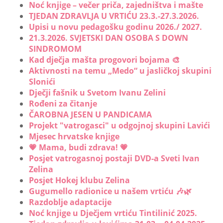
Noć knjige – večer priča, zajedništva i mašte
TJEDAN ZDRAVLJA U VRTIĆU 23.3.-27.3.2026.
Upisi u novu pedagošku godinu 2026./ 2027.
21.3.2026. SVJETSKI DAN OSOBA S DOWN
SINDROMOM
Kad dječja mašta progovori bojama 🎨
Aktivnosti na temu „Medo“ u jasličkoj skupini
Slonići
Dječji fašnik u Svetom Ivanu Zelini
Rođeni za čitanje
ČAROBNA JESEN U PANDICAMA
Projekt "vatrogasci" u odgojnoj skupini Lavići
Mjesec hrvatske knjige
💗 Mama, budi zdrava! 💗
Posjet vatrogasnoj postaji DVD-a Sveti Ivan
Zelina
Posjet Hokej klubu Zelina
Gugumello radionice u našem vrtiću 🎶🌿
Razdoblje adaptacije
Noć knjige u Dječjem vrtiću Tintilinić 2025.