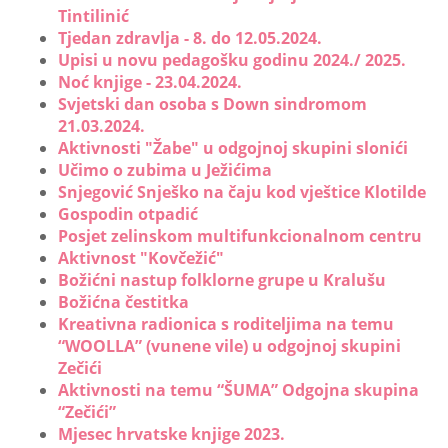
Tintilinić
Tjedan zdravlja - 8. do 12.05.2024.
Upisi u novu pedagošku godinu 2024./ 2025.
Noć knjige - 23.04.2024.
Svjetski dan osoba s Down sindromom
21.03.2024.
Aktivnosti "Žabe" u odgojnoj skupini slonići
Učimo o zubima u Ježićima
Snjegović Snješko na čaju kod vještice Klotilde
Gospodin otpadić
Posjet zelinskom multifunkcionalnom centru
Aktivnost "Kovčežić"
Božićni nastup folklorne grupe u Kralušu
Božićna čestitka
Kreativna radionica s roditeljima na temu
“WOOLLA” (vunene vile) u odgojnoj skupini
Zečići
Aktivnosti na temu “ŠUMA” Odgojna skupina
“Zečići”
Mjesec hrvatske knjige 2023.