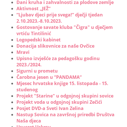
Dani kruha i zahvalnosti za plodove zemlje
Aktivnost „JEŽ“
“Ljubav djeci prije svega!” dječji tjedan
2.10.2023.-8.10.2023.
Gostovanje savate kluba "Čigra" u dječjem
vrtiću Tintilinić
Logopedski kabinet
Donacija slikovnice za naše Ovčice
Mravi
Upisno izvješće za pedagošku godinu
2023./2024.
Sigurni u prometu
Čarobna jesen u “PANDAMA“
Mjesec hrvatske knjige 15. listopada - 15.
studenog
Projekt "Starine" u odgojnoj skupini sovice
Projekt voda u odgojnoj skupini Zečići
Posjet DVD-a Sveti Ivan Zelina
Nastup Sovica na završnoj priredbi Društva
Naša djeca