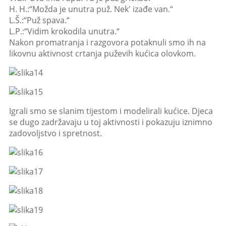
H. H.:“Možda je unutra puž. Nek' izađe van.“
L.Š.:“Puž spava.“
L.P.:“Vidim krokodila unutra.“
Nakon promatranja i razgovora potaknuli smo ih na
likovnu aktivnost crtanja puževih kućica olovkom.
Igrali smo se slanim tijestom i modelirali kućice. Djeca
se dugo zadržavaju u toj aktivnosti i pokazuju iznimno
zadovoljstvo i spretnost.