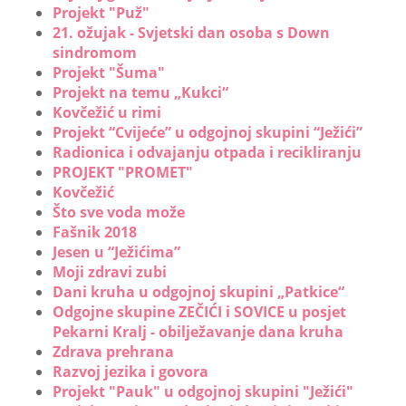
Projekt "Puž"
21. ožujak - Svjetski dan osoba s Down
sindromom
Projekt "Šuma"
Projekt na temu „Kukci“
Kovčežić u rimi
Projekt “Cvijeće” u odgojnoj skupini “Ježići”
Radionica i odvajanju otpada i recikliranju
PROJEKT "PROMET"
Kovčežić
Što sve voda može
Fašnik 2018
Jesen u “Ježićima”
Moji zdravi zubi
Dani kruha u odgojnoj skupini „Patkice“
Odgojne skupine ZEČIĆI i SOVICE u posjet
Pekarni Kralj - obilježavanje dana kruha
Zdrava prehrana
Razvoj jezika i govora
Projekt "Pauk" u odgojnoj skupini "Ježići"