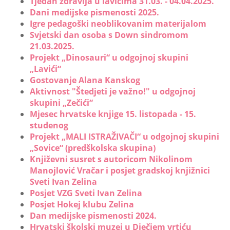
Tjedan zdravlja u lavićima 31.03. - 04.04.2025.
Dani medijske pismenosti 2025.
Igre pedagoški neoblikovanim materijalom
Svjetski dan osoba s Down sindromom
21.03.2025.
Projekt „Dinosauri“ u odgojnoj skupini
„Lavići“
Gostovanje Alana Kanskog
Aktivnost "Štedjeti je važno!" u odgojnoj
skupini „Zečići“
Mjesec hrvatske knjige 15. listopada - 15.
studenog
Projekt „MALI ISTRAŽIVAČI“ u odgojnoj skupini
„Sovice“ (predškolska skupina)
Književni susret s autoricom Nikolinom
Manojlović Vračar i posjet gradskoj knjižnici
Sveti Ivan Zelina
Posjet VZG Sveti Ivan Zelina
Posjet Hokej klubu Zelina
Dan medijske pismenosti 2024.
Hrvatski školski muzej u Dječjem vrtiću