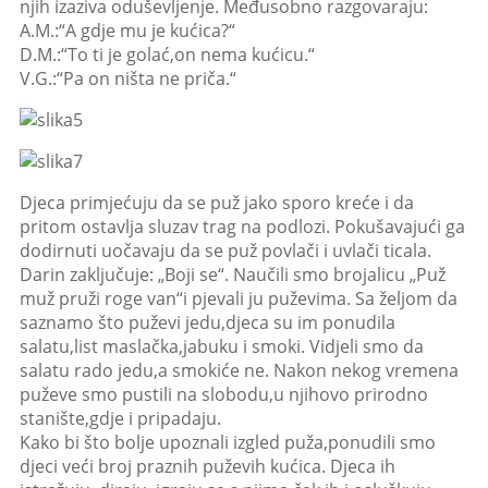
njih izaziva oduševljenje. Međusobno razgovaraju:
A.M.:“A gdje mu je kućica?“
D.M.:“To ti je golać,on nema kućicu.“
V.G.:“Pa on ništa ne priča.“
Djeca primjećuju da se puž jako sporo kreće i da
pritom ostavlja sluzav trag na podlozi. Pokušavajući ga
dodirnuti uočavaju da se puž povlači i uvlači ticala.
Darin zaključuje: „Boji se“. Naučili smo brojalicu „Puž
muž pruži roge van“i pjevali ju puževima. Sa željom da
saznamo što puževi jedu,djeca su im ponudila
salatu,list maslačka,jabuku i smoki. Vidjeli smo da
salatu rado jedu,a smokiće ne. Nakon nekog vremena
puževe smo pustili na slobodu,u njihovo prirodno
stanište,gdje i pripadaju.
Kako bi što bolje upoznali izgled puža,ponudili smo
djeci veći broj praznih puževih kućica. Djeca ih