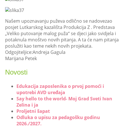
Našem upoznavanju puževa odlično se nadovezao
posjet Lutkarskog kazališta Produkcija Z . Predstava
„Veliko putovanje malog puža“ se djeci jako svidjela i
potaknula mnoštvo novih pitanja. A ta će nam pitanja
poslužiti kao teme nekih novih projekata.
Odgojiteljice:Andreja Gagula
Marijana Petek
Novosti
Edukacija zaposlenika o prvoj pomoći i
upotrebi AVD uređaja
Say hello to the world- Moj Grad Sveti Ivan
Zelina i ja
Proljetni šapat
Odluka o upisu za pedagošku godinu
2026./2027.