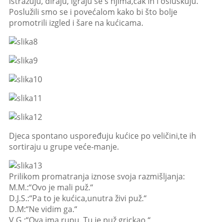
istražuju, diraju, igraju se s njima,čak ih i osluškuju.
Poslužili smo se i povećalom kako bi što bolje
promotrili izgled i šare na kućicama.
Djeca spontano uspoređuju kućice po veličini,te ih
sortiraju u grupe veće-manje.
Prilikom promatranja iznose svoja razmišljanja:
M.M.:“Ovo je mali puž.“
D.J.S.:“Pa to je kućica,unutra živi puž.“
D.M:“Ne vidim ga.“
V.G.:“Ova ima rupu. Tu je puž grickao.“