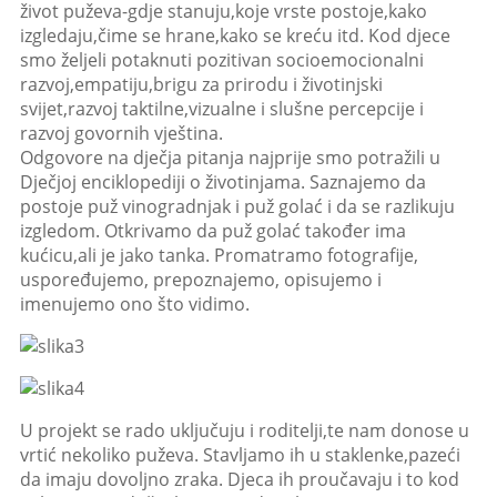
život puževa-gdje stanuju,koje vrste postoje,kako
izgledaju,čime se hrane,kako se kreću itd. Kod djece
smo željeli potaknuti pozitivan socioemocionalni
razvoj,empatiju,brigu za prirodu i životinjski
svijet,razvoj taktilne,vizualne i slušne percepcije i
razvoj govornih vještina.
Odgovore na dječja pitanja najprije smo potražili u
Dječjoj enciklopediji o životinjama. Saznajemo da
postoje puž vinogradnjak i puž golać i da se razlikuju
izgledom. Otkrivamo da puž golać također ima
kućicu,ali je jako tanka. Promatramo fotografije,
uspoređujemo, prepoznajemo, opisujemo i
imenujemo ono što vidimo.
U projekt se rado uključuju i roditelji,te nam donose u
vrtić nekoliko puževa. Stavljamo ih u staklenke,pazeći
da imaju dovoljno zraka. Djeca ih proučavaju i to kod