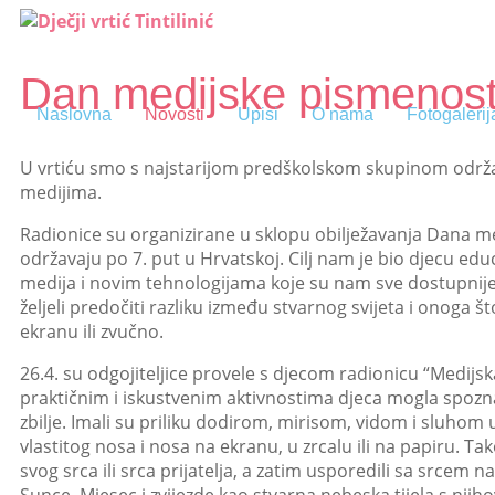
Dan medijske pismenost
Naslovna
Novosti
Upisi
O nama
Fotogalerij
U vrtiću smo s najstarijom predškolskom skupinom održal
medijima.
Radionice su organizirane u sklopu obilježavanja Dana me
održavaju po 7. put u Hrvatskoj. Cilj nam je bio djecu ed
medija i novim tehnologijama koje su nam sve dostupnije. 
željeli predočiti razliku između stvarnog svijeta i onoga št
ekranu ili zvučno.
26.4. su odgojiteljice provele s djecom radionicu “Medijs
praktičnim i iskustvenim aktivnostima djeca mogla spoznati
zbilje. Imali su priliku dodirom, mirisom, vidom i sluhom u
vlastitog nosa i nosa na ekranu, u zrcalu ili na papiru. T
svog srca ili srca prijatelja, a zatim usporedili sa srcem n