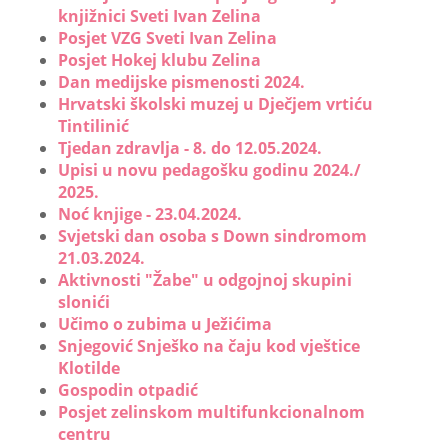
knjižnici Sveti Ivan Zelina
Posjet VZG Sveti Ivan Zelina
Posjet Hokej klubu Zelina
Dan medijske pismenosti 2024.
Hrvatski školski muzej u Dječjem vrtiću
Tintilinić
Tjedan zdravlja - 8. do 12.05.2024.
Upisi u novu pedagošku godinu 2024./
2025.
Noć knjige - 23.04.2024.
Svjetski dan osoba s Down sindromom
21.03.2024.
Aktivnosti "Žabe" u odgojnoj skupini
slonići
Učimo o zubima u Ježićima
Snjegović Snješko na čaju kod vještice
Klotilde
Gospodin otpadić
Posjet zelinskom multifunkcionalnom
centru