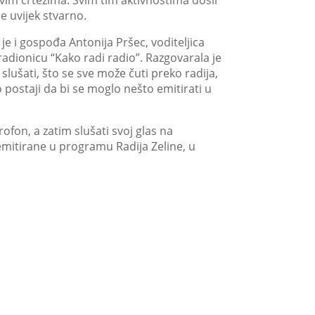
ovim crtežima. Svim tim aktivnostima došli
e uvijek stvarno.
e i gospođa Antonija Pršec, voditeljica
 radionicu “Kako radi radio”. Razgovarala je
 slušati, što se sve može čuti preko radija,
o postaji da bi se moglo nešto emitirati u
krofon, a zatim slušati svoj glas na
e emitirane u programu Radija Zeline, u