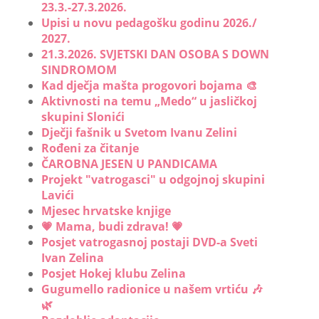
23.3.-27.3.2026.
Upisi u novu pedagošku godinu 2026./
2027.
21.3.2026. SVJETSKI DAN OSOBA S DOWN
SINDROMOM
Kad dječja mašta progovori bojama 🎨
Aktivnosti na temu „Medo“ u jasličkoj
skupini Slonići
Dječji fašnik u Svetom Ivanu Zelini
Rođeni za čitanje
ČAROBNA JESEN U PANDICAMA
Projekt "vatrogasci" u odgojnoj skupini
Lavići
Mjesec hrvatske knjige
💗 Mama, budi zdrava! 💗
Posjet vatrogasnoj postaji DVD-a Sveti
Ivan Zelina
Posjet Hokej klubu Zelina
Gugumello radionice u našem vrtiću 🎶
🌿