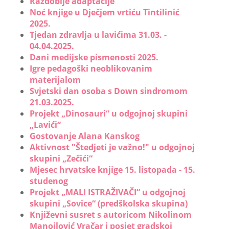
Razdoblje adaptacije
Noć knjige u Dječjem vrtiću Tintilinić
2025.
Tjedan zdravlja u lavićima 31.03. -
04.04.2025.
Dani medijske pismenosti 2025.
Igre pedagoški neoblikovanim
materijalom
Svjetski dan osoba s Down sindromom
21.03.2025.
Projekt „Dinosauri“ u odgojnoj skupini
„Lavići“
Gostovanje Alana Kanskog
Aktivnost "Štedjeti je važno!" u odgojnoj
skupini „Zečići“
Mjesec hrvatske knjige 15. listopada - 15.
studenog
Projekt „MALI ISTRAŽIVAČI“ u odgojnoj
skupini „Sovice“ (predškolska skupina)
Književni susret s autoricom Nikolinom
Manojlović Vračar i posjet gradskoj