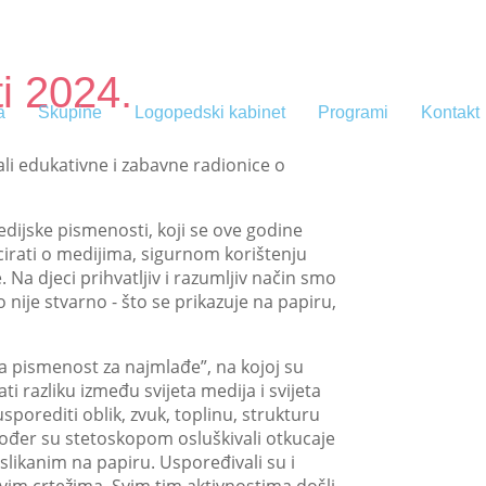
i 2024.
a
Skupine
Logopedski kabinet
Programi
Kontakt
i edukativne i zabavne radionice o
dijske pismenosti, koji se ove godine
ucirati o medijima, sigurnom korištenju
Na djeci prihvatljiv i razumljiv način smo
o nije stvarno - što se prikazuje na papiru,
ka pismenost za najmlađe”, na kojoj su
 razliku između svijeta medija i svijeta
sporediti oblik, zvuk, toplinu, strukturu
akođer su stetoskopom osluškivali otkucaje
aslikanim na papiru. Uspoređivali su i