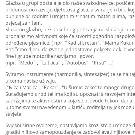
Glazba u grupi postala je dio naše svakodnevice, potiče
pridonosimo razvoju djetetova glasa, a sviranjem bilo k
punjene prirodnim i umjetnim zrnastim materijalima, razn
osjećaj za ritam.
Slušamo glazbu, bez posebnog poticanja na slušanje ali is
pronalazimo aktivnosti koje će stvoriti pogodno raspoložen
određene pjesmice. ( npr. ˝Kad si sretan˝, ˝Mama Kuku
Potičemo djecu da izvode jednostavne pokrete dok ih vod
fine i grube motorike razvijamo i govor.
(npr. ˝Medo˝ , ˝Lutkica˝ , ˝Autobus“ , “Prsti“ ... )
Sviramo instrumente (harmonika, sintesajzer) te se na taj 
u čemu naviše uživaju.
(“Ivica i Marica“, “Pekar“ , “U šumici zeko“ te mnoge druge
Surađujemo s roditeljima koji su upoznati s razvojem inter
sadržajima te aktivnostima koja se provode tokom dana. 
u tome svemu navedenom u kutiću roditelja uvijek mogu uz
savjeta.
Svjesni širine ove teme, nastavljamo kroz iste a i mnoge dr
graditi njihovo samopouzdanje te zadovoljavati njihove in