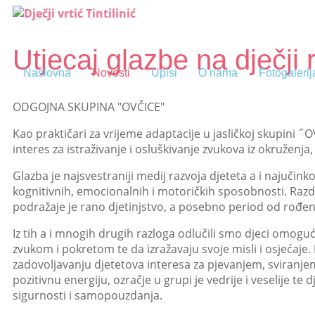
Utjecaj glazbe na dječji 
Naslovna
Novosti
Upisi
O nama
Fotogalerij
ODGOJNA SKUPINA "OVČICE"
Kao praktičari za vrijeme adaptacije u jasličkoj skupini 
interes za istraživanje i osluškivanje zvukova iz okruženj
Glazba je najsvestraniji medij razvoja djeteta a i najučinko
kognitivnih, emocionalnih i motoričkih sposobnosti. Razdo
podražaje je rano djetinjstvo, a posebno period od rođen
Iz tih a i mnogih drugih razloga odlučili smo djeci omogući
zvukom i pokretom te da izražavaju svoje misli i osjećaje
zadovoljavanju djetetova interesa za pjevanjem, sviranjem
pozitivnu energiju, ozračje u grupi je vedrije i veselije te
sigurnosti i samopouzdanja.