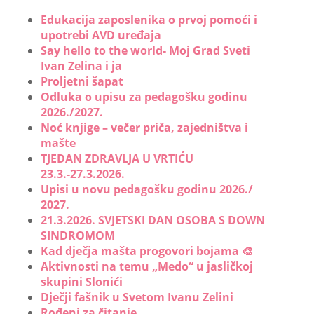
Edukacija zaposlenika o prvoj pomoći i
upotrebi AVD uređaja
Say hello to the world- Moj Grad Sveti
Ivan Zelina i ja
Proljetni šapat
Odluka o upisu za pedagošku godinu
2026./2027.
Noć knjige – večer priča, zajedništva i
mašte
TJEDAN ZDRAVLJA U VRTIĆU
23.3.-27.3.2026.
Upisi u novu pedagošku godinu 2026./
2027.
21.3.2026. SVJETSKI DAN OSOBA S DOWN
SINDROMOM
Kad dječja mašta progovori bojama 🎨
Aktivnosti na temu „Medo“ u jasličkoj
skupini Slonići
Dječji fašnik u Svetom Ivanu Zelini
Rođeni za čitanje