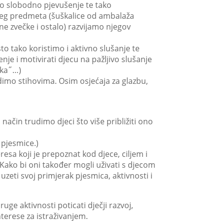
mo slobodno pjevušenje te tako
ojeg predmeta (šuškalice od ambalaža
e zvečke i ostalo) razvijamo njegov
to tako koristimo i aktivno slušanje te
je i motivirati djecu na pažljivo slušanje
nka˝…)
imo stihovima. Osim osjećaja za glazbu,
način trudimo djeci što više približiti ono
 pjesmice.)
esa koji je prepoznat kod djece, ciljem i
Kako bi oni također mogli uživati s djecom
eti svoj primjerak pjesmica, aktivnosti i
uge aktivnosti poticati dječji razvoj,
terese za istraživanjem.