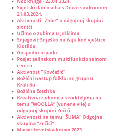
Noć knjige - 23.04.2024.
Svjetski dan osoba s Down sindromom
21.03.2024.
Aktivnosti "Žabe" u odgojnoj skupini
slonići
Učimo o zubima u Ježićima
Snjegović Snješko na čaju kod vještice
Klotilde
Gospodin otpadić
Posjet zelinskom multifunkcionalnom
centru
Aktivnost "Kovčežić"
Božićni nastup folklorne grupe u
Kralušu
Božićna čestitka
Kreativna radionica s roditeljima na
temu “WOOLLA” (vunene vile) u
odgojnoj skupini Zečići
Aktivnosti na temu “ŠUMA” Odgojna
skupina “Zečići”
Mjesec hrvatske knjige 2023.