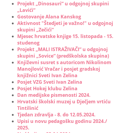
Projekt „Dinosauri“ u odgojnoj skupini
„Lavići“
Gostovanje Alana Kanskog
Aktivnost "Štedjeti je važno!" u odgojnoj
skupini „Zečići“
Mjesec hrvatske knjige 15. listopada - 15.
studenog
Projekt „MALI ISTRAŽIVAČI“ u odgojnoj
skupini „Sovice“ (predškolska skupina)
Književni susret s autoricom Nikolinom
Manojlović Vračar i posjet gradskoj
knjižnici Sveti Ivan Zelina
Posjet VZG Sveti Ivan Zelina
Posjet Hokej klubu Zelina
Dan medijske pismenosti 2024.
Hrvatski školski muzej u Dječjem vrtiću
Tintilinić
Tjedan zdravlja - 8. do 12.05.2024.
Upisi u novu pedagošku godinu 2024./
2025.