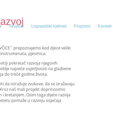
razvoj
a
Skupine
Logopedski kabinet
Programi
Kontakt
˝OVČICE˝ prepoznajemo kod djece veliki
a, instrumenata, pjesmica.
vitiji pokretač razvoja njegovih
blje najveće osjetljivosti na glazbene
ja do treće godine života.
ti da istražuje zvukove, da se izražavaju
. Kroz naš mali projekt doprinosimo
 i kretanjem. Osim toga dijete razvija
 djetetu pomaže u razvoju osjećaja