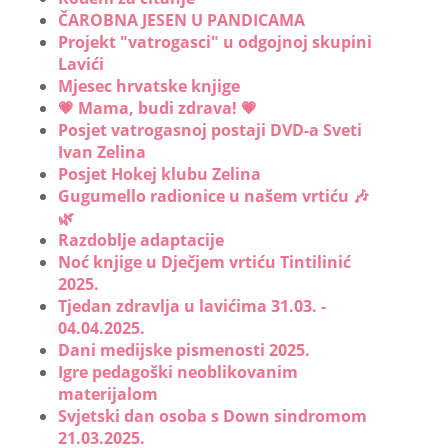
ČAROBNA JESEN U PANDICAMA
Projekt "vatrogasci" u odgojnoj skupini
Lavići
Mjesec hrvatske knjige
💗 Mama, budi zdrava! 💗
Posjet vatrogasnoj postaji DVD-a Sveti
Ivan Zelina
Posjet Hokej klubu Zelina
Gugumello radionice u našem vrtiću 🎶
🌿
Razdoblje adaptacije
Noć knjige u Dječjem vrtiću Tintilinić
2025.
Tjedan zdravlja u lavićima 31.03. -
04.04.2025.
Dani medijske pismenosti 2025.
Igre pedagoški neoblikovanim
materijalom
Svjetski dan osoba s Down sindromom
21.03.2025.